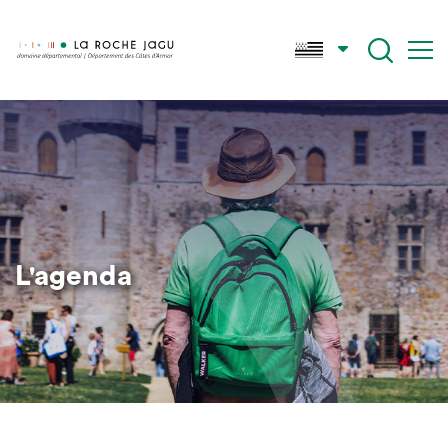
Skip
to
main
content
L'agenda