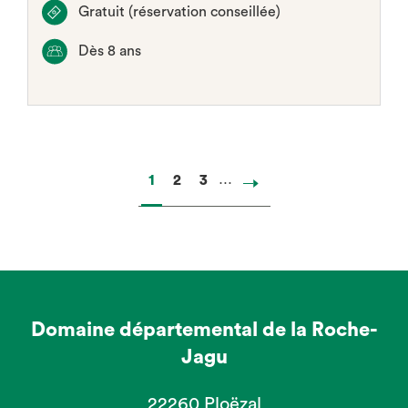
Gratuit (réservation conseillée)
Dès 8 ans
…
Pajenn
1
Pajenn
2
Pajenn
3
Next
page
Domaine départemental de la Roche-
Jagu
22260 Ploëzal