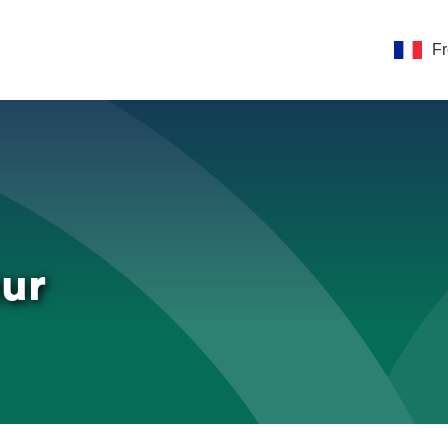
F
eur