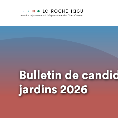
Aller
au
contenu
principal
Bulletin de candid
jardins 2026