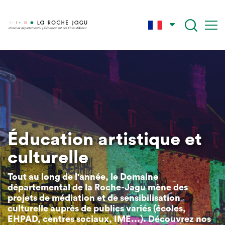
Skip
to
main
content
Éducation artistique et
culturelle
Tout au long de l'année, le Domaine
départemental de la Roche-Jagu mène des
projets de médiation et de sensibilisation
culturelle auprès de publics variés (écoles,
EHPAD, centres sociaux, IME...). Découvrez nos