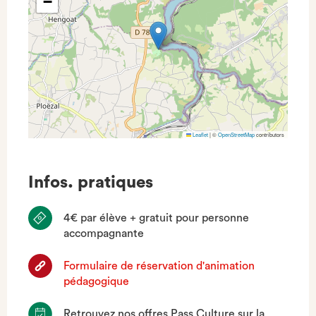
−
Leaflet
|
©
OpenStreetMap
contributors
Infos. pratiques
4€ par élève + gratuit pour personne
accompagnante
Formulaire de réservation d'animation
pédagogique
Retrouvez nos offres Pass Culture sur la