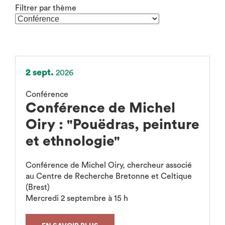
Filtrer par thème
(rechargement
de
la
page
après
sélection)
2 sept.
2026
Conférence
Conférence de Michel
Oiry : "Pouëdras, peinture
et ethnologie"
Conférence de Michel Oiry, chercheur associé
au Centre de Recherche Bretonne et Celtique
(Brest)
Mercredi 2 septembre à 15 h