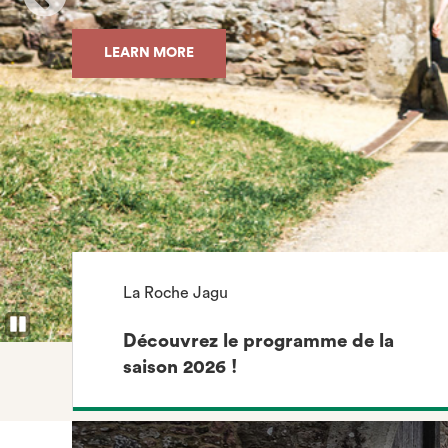
LEARN MORE
LEARN MORE
LEARN MORE
La Roche Jagu
Mettre le defilement du carrousel en pause
Découvrez le programme de la
saison 2026 !